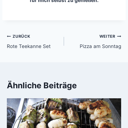
für mich selbst zu genießen.
Beitragsnavigation
ZURÜCK
WEITER
Rote Teekanne Set
Pizza am Sonntag
Ähnliche Beiträge