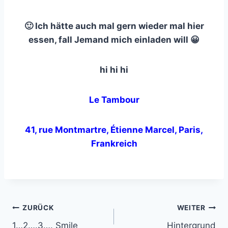
🙂 Ich hätte auch mal gern wieder mal hier
essen, fall Jemand mich einladen will 😀
hi hi hi
Le Tambour
41, rue Montmartre, Étienne Marcel
,
Paris
,
Frankreich
Beitragsnavigation
ZURÜCK
WEITER
1…2….3…. Smile
Hintergrund