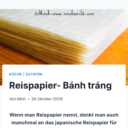
Zum
Inhalt
springen
KÜCHE
|
ZUTATEN
Reispapier- Bánh tráng
Von
Minh
26 Oktober 2009
Wenn man Reispapier nennt, denkt man auch
manchmal an das japanische Reispapier für